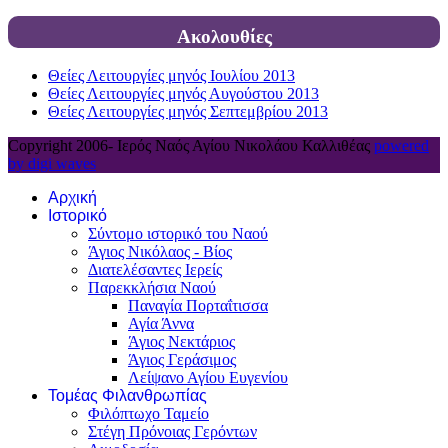
Ακολουθίες
Θείες Λειτουργίες μηνός Ιουλίου 2013
Θείες Λειτουργίες μηνός Αυγούστου 2013
Θείες Λειτουργίες μηνός Σεπτεμβρίου 2013
Copyright 2006-
Ιερός Ναός Αγίου Νικολάου Καλλιθέας
powered
by digi waves
Αρχική
Ιστορικό
Σύντομο ιστορικό του Ναού
Άγιος Νικόλαος - Βίος
Διατελέσαντες Ιερείς
Παρεκκλήσια Ναού
Παναγία Πορταΐτισσα
Αγία Άννα
Άγιος Νεκτάριος
Άγιος Γεράσιμος
Λείψανο Αγίου Ευγενίου
Τομέας Φιλανθρωπίας
Φιλόπτωχο Ταμείο
Στέγη Πρόνοιας Γερόντων