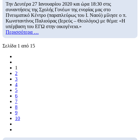
Την Δευτέρα 27 Ιανουαρίου 2020 και ώρα 18:30 στις
συναντήσεις της Σχολής Γονέων της ενορίας μας στο
Πνευματικό Κέντρο (παραπλεύρως του Ι. Ναού) μίλησε ο π.
Κωνσταντίνος Παλιούρας (Ιερεύς – Θεολόγος) με θέμα: «Η
υπέρβαση του ΕΓΩ στην οικογένεια.»
Περισσότερα …
Σελίδα 1 από 15
1
2
3
4
5
6
7
8
9
10