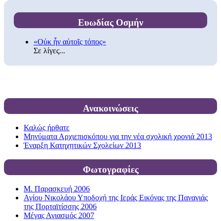
Ευωδίας Οσμήν
«Οὐκ ἦν αὐτοῖς τόπος»
Σε λίγες...
Ανακοινώσεις
Καλώς ήρθατε
Μηνύματα Αρχιεπισκόπου για την νέα σχολική χρονιά 2013
Έναρξη Κατηχητικών Σχολείων 2013
Φωτογραφίες
Μ. Παρασκευή 2006
Αγίου Νικολάου Υποδοχή της Ιεράς Εικόνας της Παναγιάς
της Πορταϊτίσσης 2006
Μέγας Αγιασμός 2007