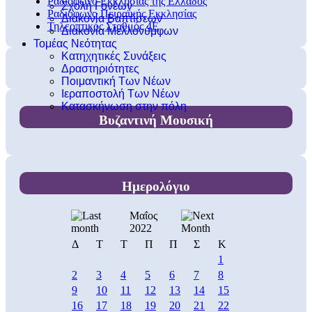
Ραδιόφωνο Εκκλησίας της Ελλάδος
Σχολή Γονέων
Ραδιόφωνο Πειραϊκής Εκκλησίας
Διακονία Βαπτίσεων
Τηλεοπτικός Σταθμός 4Ε
Διακονία Μελλονύμφων
Τομέας Νεότητας
Κατηχητικές Συνάξεις
Δραστηριότητες
Ποιμαντική Των Νέων
Ιεραποστολή Των Νέων
Κατασκήνωση στην πόλη
Βυζαντινή Μουσική
Ημερολόγιο
Μαΐος
2022
Δ
Τ
Τ
Π
Π
Σ
Κ
1
2
3
4
5
6
7
8
9
10
11
12
13
14
15
16
17
18
19
20
21
22