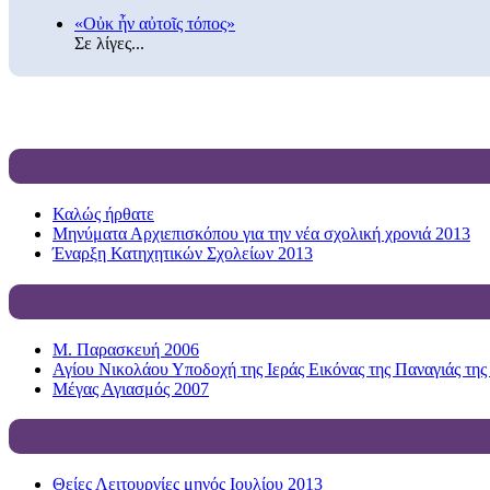
«Οὐκ ἦν αὐτοῖς τόπος»
Σε λίγες...
Καλώς ήρθατε
Μηνύματα Αρχιεπισκόπου για την νέα σχολική χρονιά 2013
Έναρξη Κατηχητικών Σχολείων 2013
Μ. Παρασκευή 2006
Αγίου Νικολάου Υποδοχή της Ιεράς Εικόνας της Παναγιάς της
Μέγας Αγιασμός 2007
Θείες Λειτουργίες μηνός Ιουλίου 2013