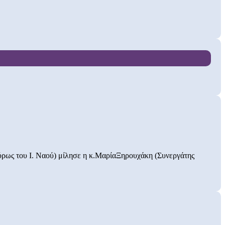
εύρως του Ι. Ναού) μίλησε η κ.ΜαρίαΞηρουχάκη (Συνεργάτης