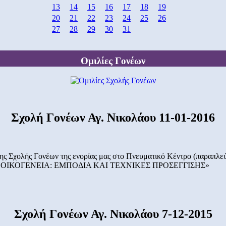
13
14
15
16
17
18
19
20
21
22
23
24
25
26
27
28
29
30
31
Ομιλίες Γονέων
Σχολή Γονέων Αγ. Νικολάου 11-01-2016
 της Σχολής Γονέων της ενορίας μας στο Πνευματικό Κέντρο (παραπλ
ΣΤΗΝ ΟΙΚΟΓΕΝΕΙΑ: ΕΜΠΟΔΙΑ ΚΑΙ ΤΕΧΝΙΚΕΣ ΠΡΟΣΕΓΓΙΣΗΣ»
Σχολή Γονέων Αγ. Νικολάου 7-12-2015