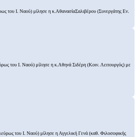
ρως του Ι. Ναού) μίλησε η κ.ΑθανασίαΣαλιβέρου (Συνεργάτης Εν.
ρως του Ι. Ναού) μίλησε η κ.Αθηνά Σιδέρη (Κοιν. Λειτουργός) με
λεύρως του Ι. Ναού) μίλησε η Αγγελική Γενά (καθ. Φιλοσοφικής