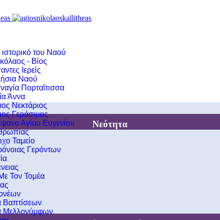
 ιστορικό του Ναού
κόλαος - Βίος
αντες Ιερείς
ήσια Ναού
ναγία Πορταΐτισσα
ία Άννα
ιος Νεκτάριος
ιος Γεράσιμος
Νεότητα
ίψανο Αγίου Ευγενίου
νθρωπίας
χο Ταμείο
ρόνοιας Γερόντων
ία
νειας
 Με Τον Τομέα
ιας
ονέων
α Βαπτίσεων
α Μελλονύμφων