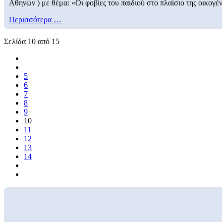
Αθηνών ) με θέμα: «Οι φοβίες του παιδιού στο πλαίσιο της οικογέν
Περισσότερα …
Σελίδα 10 από 15
5
6
7
8
9
10
11
12
13
14