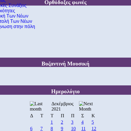
τας
Ορθόδοξες φωνές
ικές Συνάξεις
ιότητες
ική Των Νέων
τολή Των Νέων
νωση στην πόλη
Βυζαντινή Μουσική
Ημερολόγιο
Δεκέμβριος
2021
Δ
Τ
Τ
Π
Π
Σ
Κ
1
2
3
4
5
6
7
8
9
10
11
12