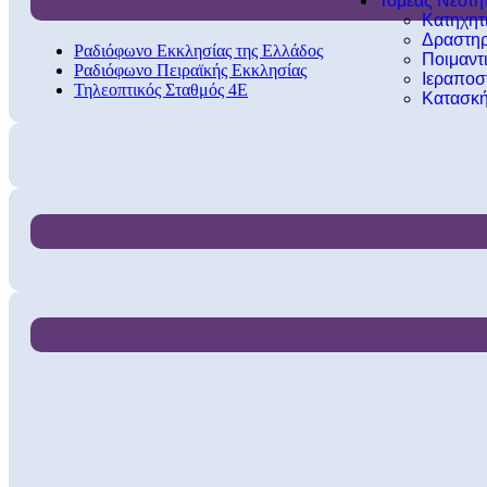
Τομέας Νεότη
Κατηχητ
Δραστηρ
Ραδιόφωνο Εκκλησίας της Ελλάδος
Ποιμαντ
Ραδιόφωνο Πειραϊκής Εκκλησίας
Ιεραποσ
Τηλεοπτικός Σταθμός 4Ε
Κατασκή