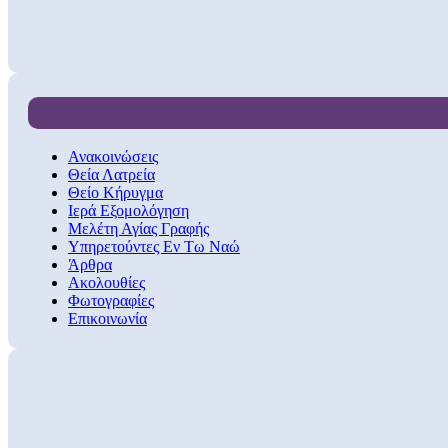
Ανακοινώσεις
Θεία Λατρεία
Θείο Κήρυγμα
Ιερά Εξομολόγηση
Μελέτη Αγίας Γραφής
Υπηρετούντες Εν Τω Ναώ
Άρθρα
Ακολουθίες
Φωτογραφίες
Επικοινωνία