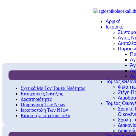
Αρχική
Ιστορικό
Σύντομο
Άγιος Νι
Διατελέσ
Παρεκκλ
Πα
Αγ
Άγ
Άγ
Λε
Τομέας Φιλα
Φιλόπτω
Σχετικά Με Τον Τομέα Νεότητας
Στέγη Π
Κατηχητικές Συνάξεις
Αιμοδοσ
Δραστηριότητες
Τομέας Οικογέ
Ποιμαντική Των Νέων
Σχετικά
Ιεραποστολή Των Νέων
Οικογέν
Κατασκήνωση στην πόλη
Σχολή Γ
Διακονί
Διακονί