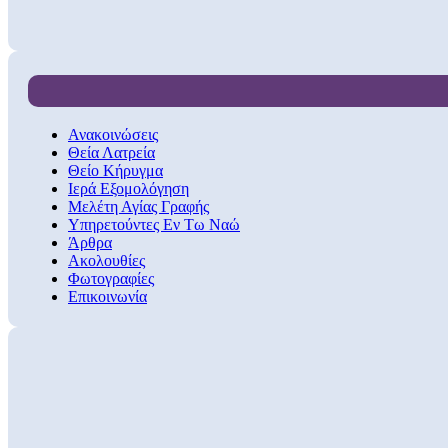
Ανακοινώσεις
Θεία Λατρεία
Θείο Κήρυγμα
Ιερά Εξομολόγηση
Μελέτη Αγίας Γραφής
Υπηρετούντες Εν Τω Ναώ
Άρθρα
Ακολουθίες
Φωτογραφίες
Επικοινωνία