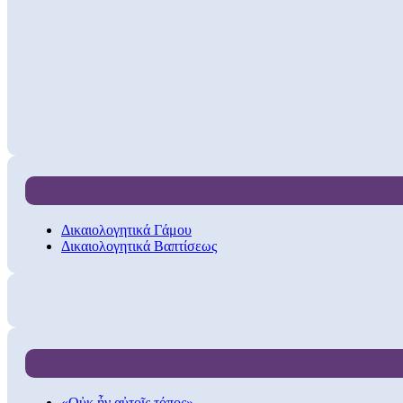
Δικαιολογητικά Γάμου
Δικαιολογητικά Βαπτίσεως
«Οὐκ ἦν αὐτοῖς τόπος»