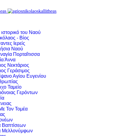
 ιστορικό του Ναού
κόλαος - Βίος
αντες Ιερείς
ήσια Ναού
ναγία Πορταΐτισσα
ία Άννα
ιος Νεκτάριος
ιος Γεράσιμος
ίψανο Αγίου Ευγενίου
νθρωπίας
χο Ταμείο
ρόνοιας Γερόντων
ία
νειας
 Με Τον Τομέα
ιας
ονέων
α Βαπτίσεων
α Μελλονύμφων