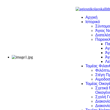
Αρχική
Ιστορικό
Σύντομο
Άγιος Νι
Διατελέσ
Παρεκκλ
Πα
Αγ
Άγ
Άγ
Λε
Τομέας Φιλα
Φιλόπτω
Στέγη Π
Αιμοδοσ
Τομέας Οικογέ
Σχετικά
Οικογέν
Σχολή Γ
Διακονί
Διακονί