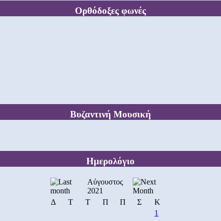
Ορθόδοξες φωνές
Βυζαντινή Μουσική
Ημερολόγιο
Αύγουστος
2021
Δ
Τ
Τ
Π
Π
Σ
Κ
1