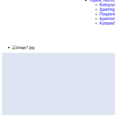
Τομέας Νεότη
Κατηχητ
Δραστηρ
Ποιμαντ
Ιεραποσ
Κατασκή