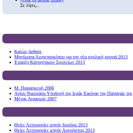
Σε λίγες...
Καλώς ήρθατε
Μηνύματα Αρχιεπισκόπου για την νέα σχολική χρονιά 2013
Έναρξη Κατηχητικών Σχολείων 2013
Μ. Παρασκευή 2006
Αγίου Νικολάου Υποδοχή της Ιεράς Εικόνας της Παναγιάς της
Μέγας Αγιασμός 2007
Θείες Λειτουργίες μηνός Ιουλίου 2013
Θείες Λειτουργίες μηνός Αυγούστου 2013