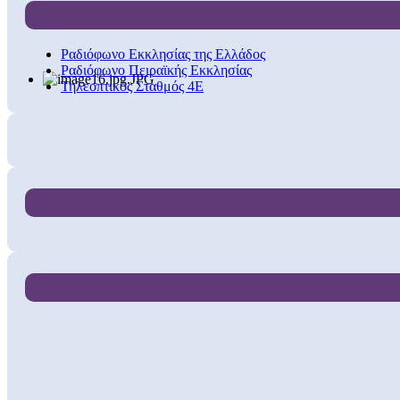
Ραδιόφωνο Εκκλησίας της Ελλάδος
Ραδιόφωνο Πειραϊκής Εκκλησίας
Τηλεοπτικός Σταθμός 4Ε