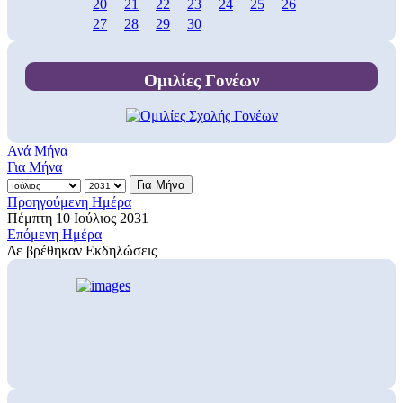
20
21
22
23
24
25
26
27
28
29
30
Ομιλίες Γονέων
Ανά Μήνα
Για Μήνα
Για Μήνα
Προηγούμενη Ημέρα
Πέμπτη 10 Ιούλιος 2031
Επόμενη Ημέρα
Δε βρέθηκαν Εκδηλώσεις