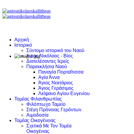
Αρχική
Ιστορικό
Σύντομο ιστορικό του Ναού
Άγιος Νικόλαος - Βίος
Διατελέσαντες Ιερείς
Παρεκκλήσια Ναού
Παναγία Πορταΐτισσα
Αγία Άννα
Άγιος Νεκτάριος
Άγιος Γεράσιμος
Λείψανο Αγίου Ευγενίου
Τομέας Φιλανθρωπίας
Φιλόπτωχο Ταμείο
Στέγη Πρόνοιας Γερόντων
Αιμοδοσία
Τομέας Οικογένειας
Σχετικά Με Τον Τομέα
Οικογένιας