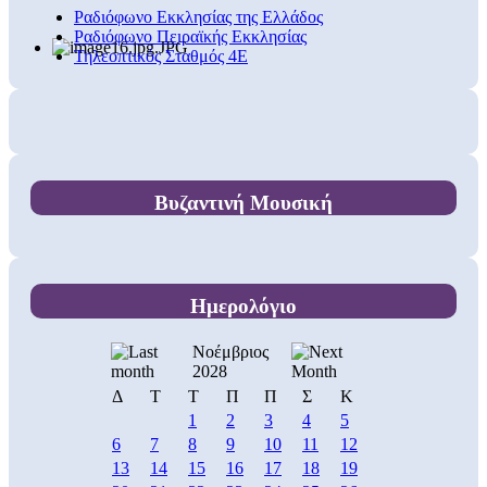
Ραδιόφωνο Εκκλησίας της Ελλάδος
Ραδιόφωνο Πειραϊκής Εκκλησίας
Τηλεοπτικός Σταθμός 4Ε
Βυζαντινή Μουσική
Ημερολόγιο
Νοέμβριος
2028
Δ
Τ
Τ
Π
Π
Σ
Κ
1
2
3
4
5
6
7
8
9
10
11
12
13
14
15
16
17
18
19