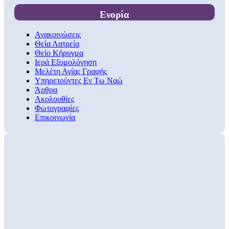
Ενορία
Ανακοινώσεις
Θεία Λατρεία
Θείο Κήρυγμα
Ιερά Εξομολόγηση
Μελέτη Αγίας Γραφής
Υπηρετούντες Εν Τω Ναώ
Άρθρα
Ακολουθίες
Φωτογραφίες
Επικοινωνία