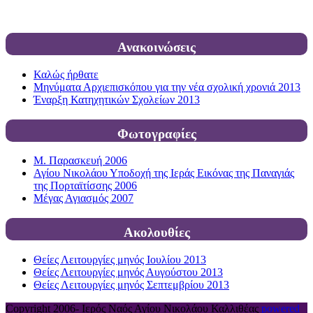
Ανακοινώσεις
Καλώς ήρθατε
Μηνύματα Αρχιεπισκόπου για την νέα σχολική χρονιά 2013
Έναρξη Κατηχητικών Σχολείων 2013
Φωτογραφίες
Μ. Παρασκευή 2006
Αγίου Νικολάου Υποδοχή της Ιεράς Εικόνας της Παναγιάς
της Πορταϊτίσσης 2006
Μέγας Αγιασμός 2007
Ακολουθίες
Θείες Λειτουργίες μηνός Ιουλίου 2013
Θείες Λειτουργίες μηνός Αυγούστου 2013
Θείες Λειτουργίες μηνός Σεπτεμβρίου 2013
Copyright 2006-
Ιερός Ναός Αγίου Νικολάου Καλλιθέας
powered