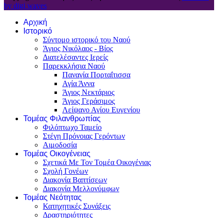
by digi waves
Αρχική
Ιστορικό
Σύντομο ιστορικό του Ναού
Άγιος Νικόλαος - Βίος
Διατελέσαντες Ιερείς
Παρεκκλήσια Ναού
Παναγία Πορταΐτισσα
Αγία Άννα
Άγιος Νεκτάριος
Άγιος Γεράσιμος
Λείψανο Αγίου Ευγενίου
Τομέας Φιλανθρωπίας
Φιλόπτωχο Ταμείο
Στέγη Πρόνοιας Γερόντων
Αιμοδοσία
Τομέας Οικογένειας
Σχετικά Με Τον Τομέα Οικογένιας
Σχολή Γονέων
Διακονία Βαπτίσεων
Διακονία Μελλονύμφων
Τομέας Νεότητας
Κατηχητικές Συνάξεις
Δραστηριότητες