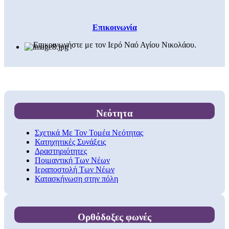
Επικοινωνία
Επικοινωνήστε με τον Ιερό Ναό Αγίου Νικολάου.
Νεότητα
Σχετικά Με Τον Τομέα Νεότητας
Κατηχητικές Συνάξεις
Δραστηριότητες
Ποιμαντική Των Νέων
Ιεραποστολή Των Νέων
Κατασκήνωση στην πόλη
Ορθόδοξες φωνές