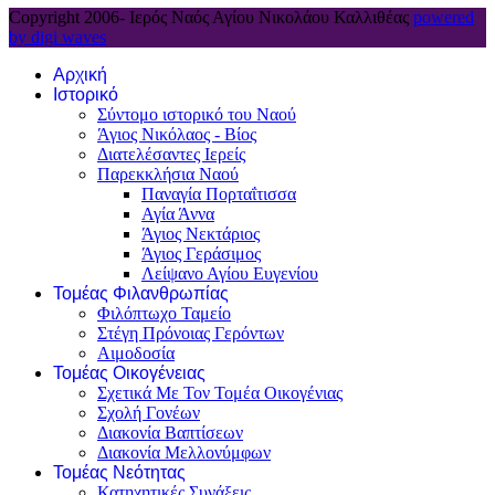
Copyright 2006-
Ιερός Ναός Αγίου Νικολάου Καλλιθέας
powered
by digi waves
Αρχική
Ιστορικό
Σύντομο ιστορικό του Ναού
Άγιος Νικόλαος - Βίος
Διατελέσαντες Ιερείς
Παρεκκλήσια Ναού
Παναγία Πορταΐτισσα
Αγία Άννα
Άγιος Νεκτάριος
Άγιος Γεράσιμος
Λείψανο Αγίου Ευγενίου
Τομέας Φιλανθρωπίας
Φιλόπτωχο Ταμείο
Στέγη Πρόνοιας Γερόντων
Αιμοδοσία
Τομέας Οικογένειας
Σχετικά Με Τον Τομέα Οικογένιας
Σχολή Γονέων
Διακονία Βαπτίσεων
Διακονία Μελλονύμφων
Τομέας Νεότητας
Κατηχητικές Συνάξεις