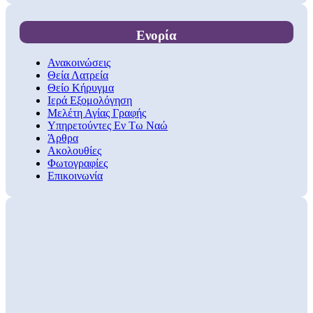
Ενορία
Ανακοινώσεις
Θεία Λατρεία
Θείο Κήρυγμα
Ιερά Εξομολόγηση
Μελέτη Αγίας Γραφής
Υπηρετούντες Εν Τω Ναώ
Άρθρα
Ακολουθίες
Φωτογραφίες
Επικοινωνία