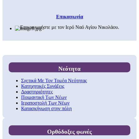
Επικοινωνία
Επικοινωνήστε με τον Ιερό Ναό Αγίου Νικολάου.
Νεότητα
Σχετικά Με Τον Τομέα Νεότητας
Κατηχητικές Συνάξεις
Δραστηριότητες
Ποιμαντική Των Νέων
Ιεραποστολή Των Νέων
Κατασκήνωση στην πόλη
Ορθόδοξες φωνές