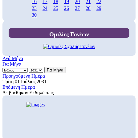
16
17
18
19
20
21
22
23
24
25
26
27
28
29
30
Ομιλίες Γονέων
Ανά Μήνα
Για Μήνα
Για Μήνα
Προηγούμενη Ημέρα
Τρίτη 01 Ιούλιος 2031
Επόμενη Ημέρα
Δε βρέθηκαν Εκδηλώσεις