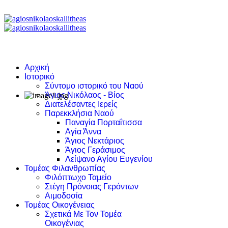
Αρχική
Ιστορικό
Σύντομο ιστορικό του Ναού
Άγιος Νικόλαος - Βίος
Διατελέσαντες Ιερείς
Παρεκκλήσια Ναού
Παναγία Πορταΐτισσα
Αγία Άννα
Άγιος Νεκτάριος
Άγιος Γεράσιμος
Λείψανο Αγίου Ευγενίου
Τομέας Φιλανθρωπίας
Φιλόπτωχο Ταμείο
Στέγη Πρόνοιας Γερόντων
Αιμοδοσία
Τομέας Οικογένειας
Σχετικά Με Τον Τομέα
Οικογένιας