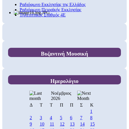
Ραδιόφωνο Εκκλησίας της Ελλάδος
Ραδιόφωνο Πειραϊκής Εκκλησίας
Τηλεοπτικός Σταθμός 4Ε
Βυζαντινή Μουσική
Ημερολόγιο
Νοέμβριος
2026
Δ
Τ
Τ
Π
Π
Σ
Κ
1
2
3
4
5
6
7
8
9
10
11
12
13
14
15