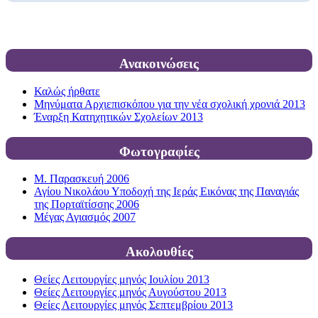
Ανακοινώσεις
Καλώς ήρθατε
Μηνύματα Αρχιεπισκόπου για την νέα σχολική χρονιά 2013
Έναρξη Κατηχητικών Σχολείων 2013
Φωτογραφίες
Μ. Παρασκευή 2006
Αγίου Νικολάου Υποδοχή της Ιεράς Εικόνας της Παναγιάς
της Πορταϊτίσσης 2006
Μέγας Αγιασμός 2007
Ακολουθίες
Θείες Λειτουργίες μηνός Ιουλίου 2013
Θείες Λειτουργίες μηνός Αυγούστου 2013
Θείες Λειτουργίες μηνός Σεπτεμβρίου 2013