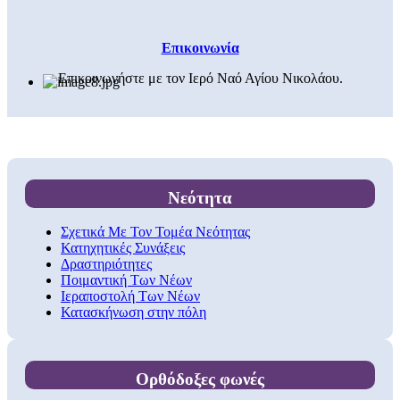
Επικοινωνία
Επικοινωνήστε με τον Ιερό Ναό Αγίου Νικολάου.
Νεότητα
Σχετικά Με Τον Τομέα Νεότητας
Κατηχητικές Συνάξεις
Δραστηριότητες
Ποιμαντική Των Νέων
Ιεραποστολή Των Νέων
Κατασκήνωση στην πόλη
Ορθόδοξες φωνές