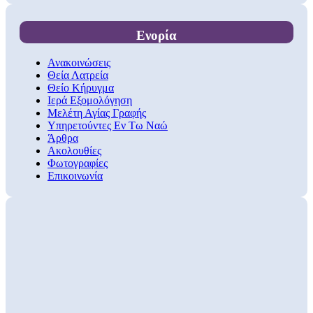
Ενορία
Ανακοινώσεις
Θεία Λατρεία
Θείο Κήρυγμα
Ιερά Εξομολόγηση
Μελέτη Αγίας Γραφής
Υπηρετούντες Εν Τω Ναώ
Άρθρα
Ακολουθίες
Φωτογραφίες
Επικοινωνία