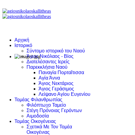
Αρχική
Ιστορικό
Σύντομο ιστορικό του Ναού
Άγιος Νικόλαος - Βίος
Διατελέσαντες Ιερείς
Παρεκκλήσια Ναού
Παναγία Πορταΐτισσα
Αγία Άννα
Άγιος Νεκτάριος
Άγιος Γεράσιμος
Λείψανο Αγίου Ευγενίου
Τομέας Φιλανθρωπίας
Φιλόπτωχο Ταμείο
Στέγη Πρόνοιας Γερόντων
Αιμοδοσία
Τομέας Οικογένειας
Σχετικά Με Τον Τομέα
Οικογένιας