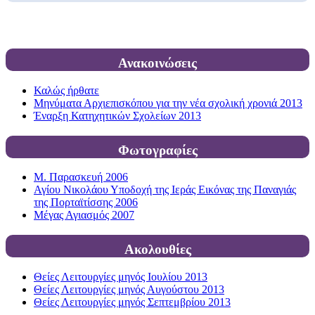
Ανακοινώσεις
Καλώς ήρθατε
Μηνύματα Αρχιεπισκόπου για την νέα σχολική χρονιά 2013
Έναρξη Κατηχητικών Σχολείων 2013
Φωτογραφίες
Μ. Παρασκευή 2006
Αγίου Νικολάου Υποδοχή της Ιεράς Εικόνας της Παναγιάς
της Πορταϊτίσσης 2006
Μέγας Αγιασμός 2007
Ακολουθίες
Θείες Λειτουργίες μηνός Ιουλίου 2013
Θείες Λειτουργίες μηνός Αυγούστου 2013
Θείες Λειτουργίες μηνός Σεπτεμβρίου 2013