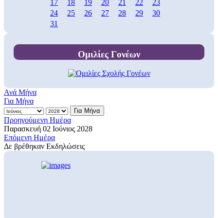
17
18
19
20
21
22
23
24
25
26
27
28
29
30
31
Ομιλίες Γονέων
Ανά Μήνα
Για Μήνα
Για Μήνα
Προηγούμενη Ημέρα
Παρασκευή 02 Ιούνιος 2028
Επόμενη Ημέρα
Δε βρέθηκαν Εκδηλώσεις