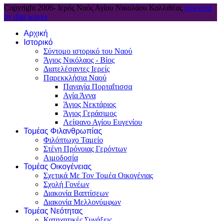
Copyright 2006-
Ιερός Ναός Αγίου Νικολάου Καλλιθέας
powered
by digi waves
Αρχική
Ιστορικό
Σύντομο ιστορικό του Ναού
Άγιος Νικόλαος - Βίος
Διατελέσαντες Ιερείς
Παρεκκλήσια Ναού
Παναγία Πορταΐτισσα
Αγία Άννα
Άγιος Νεκτάριος
Άγιος Γεράσιμος
Λείψανο Αγίου Ευγενίου
Τομέας Φιλανθρωπίας
Φιλόπτωχο Ταμείο
Στέγη Πρόνοιας Γερόντων
Αιμοδοσία
Τομέας Οικογένειας
Σχετικά Με Τον Τομέα Οικογένιας
Σχολή Γονέων
Διακονία Βαπτίσεων
Διακονία Μελλονύμφων
Τομέας Νεότητας
Κατηχητικές Συνάξεις