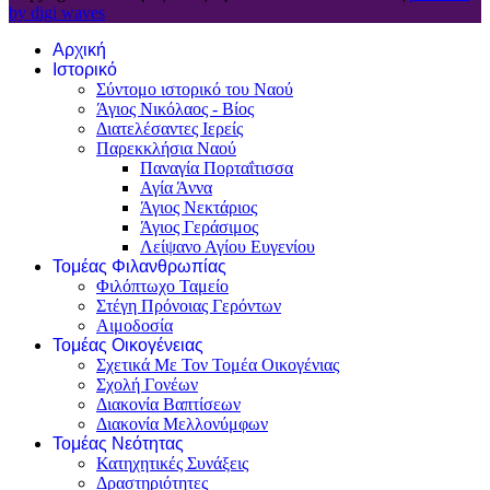
by digi waves
Αρχική
Ιστορικό
Σύντομο ιστορικό του Ναού
Άγιος Νικόλαος - Βίος
Διατελέσαντες Ιερείς
Παρεκκλήσια Ναού
Παναγία Πορταΐτισσα
Αγία Άννα
Άγιος Νεκτάριος
Άγιος Γεράσιμος
Λείψανο Αγίου Ευγενίου
Τομέας Φιλανθρωπίας
Φιλόπτωχο Ταμείο
Στέγη Πρόνοιας Γερόντων
Αιμοδοσία
Τομέας Οικογένειας
Σχετικά Με Τον Τομέα Οικογένιας
Σχολή Γονέων
Διακονία Βαπτίσεων
Διακονία Μελλονύμφων
Τομέας Νεότητας
Κατηχητικές Συνάξεις
Δραστηριότητες