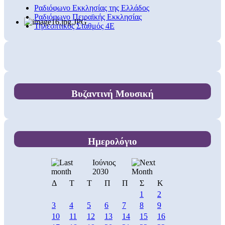
Ραδιόφωνο Εκκλησίας της Ελλάδος
Ραδιόφωνο Πειραϊκής Εκκλησίας
Τηλεοπτικός Σταθμός 4Ε
Βυζαντινή Μουσική
Ημερολόγιο
Ιούνιος
2030
Δ
Τ
Τ
Π
Π
Σ
Κ
1
2
3
4
5
6
7
8
9
10
11
12
13
14
15
16