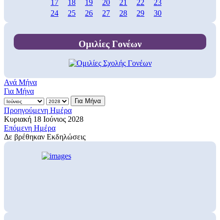
17
18
19
20
21
22
23
24
25
26
27
28
29
30
Ομιλίες Γονέων
Ανά Μήνα
Για Μήνα
Για Μήνα
Προηγούμενη Ημέρα
Κυριακή 18 Ιούνιος 2028
Επόμενη Ημέρα
Δε βρέθηκαν Εκδηλώσεις