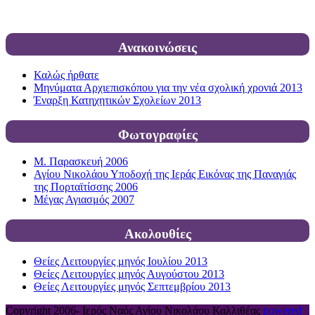
Ανακοινώσεις
Καλώς ήρθατε
Μηνύματα Αρχιεπισκόπου για την νέα σχολική χρονιά 2013
Έναρξη Κατηχητικών Σχολείων 2013
Φωτογραφίες
Μ. Παρασκευή 2006
Αγίου Νικολάου Υποδοχή της Ιεράς Εικόνας της Παναγιάς
της Πορταϊτίσσης 2006
Μέγας Αγιασμός 2007
Ακολουθίες
Θείες Λειτουργίες μηνός Ιουλίου 2013
Θείες Λειτουργίες μηνός Αυγούστου 2013
Θείες Λειτουργίες μηνός Σεπτεμβρίου 2013
Copyright 2006-
Ιερός Ναός Αγίου Νικολάου Καλλιθέας
powered