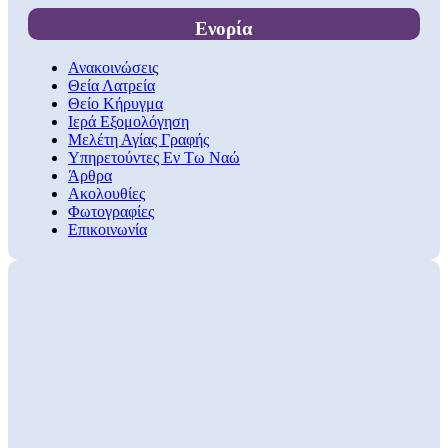
Ενορία
Ανακοινώσεις
Θεία Λατρεία
Θείο Κήρυγμα
Ιερά Εξομολόγηση
Μελέτη Αγίας Γραφής
Υπηρετούντες Εν Τω Ναώ
Άρθρα
Ακολουθίες
Φωτογραφίες
Επικοινωνία