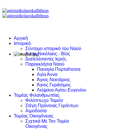
Αρχική
Ιστορικό
Σύντομο ιστορικό του Ναού
Άγιος Νικόλαος - Βίος
Διατελέσαντες Ιερείς
Παρεκκλήσια Ναού
Παναγία Πορταΐτισσα
Αγία Άννα
Άγιος Νεκτάριος
Άγιος Γεράσιμος
Λείψανο Αγίου Ευγενίου
Τομέας Φιλανθρωπίας
Φιλόπτωχο Ταμείο
Στέγη Πρόνοιας Γερόντων
Αιμοδοσία
Τομέας Οικογένειας
Σχετικά Με Τον Τομέα
Οικογένιας