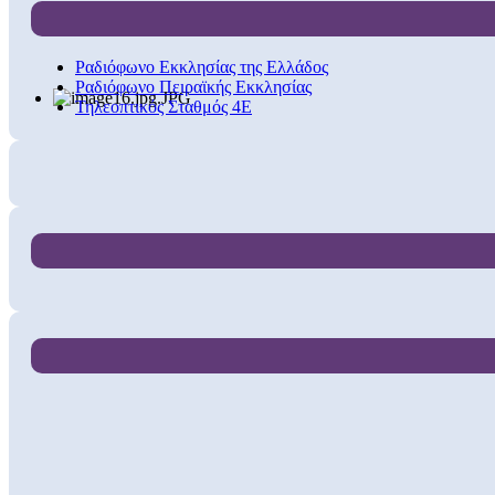
Ραδιόφωνο Εκκλησίας της Ελλάδος
Ραδιόφωνο Πειραϊκής Εκκλησίας
Τηλεοπτικός Σταθμός 4Ε