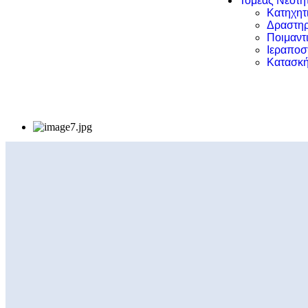
Τομέας Νεότη
Κατηχητ
Δραστηρ
Ποιμαντ
Ιεραποσ
Κατασκή