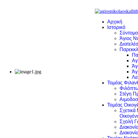
Αρχική
Ιστορικό
Σύντομο
Άγιος Νι
Διατελέσ
Παρεκκλ
Πα
Αγ
Άγ
Άγ
Λε
Τομέας Φιλα
Φιλόπτω
Στέγη Π
Αιμοδοσ
Τομέας Οικογέ
Σχετικά
Οικογέν
Σχολή Γ
Διακονί
Διακονί