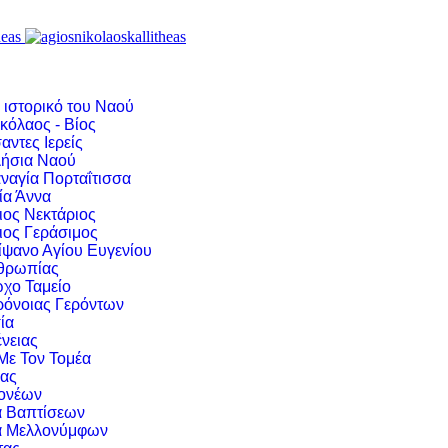
 ιστορικό του Ναού
κόλαος - Βίος
αντες Ιερείς
ήσια Ναού
ναγία Πορταΐτισσα
ία Άννα
ιος Νεκτάριος
ιος Γεράσιμος
ίψανο Αγίου Ευγενίου
νθρωπίας
χο Ταμείο
ρόνοιας Γερόντων
ία
νειας
 Με Τον Τομέα
ιας
ονέων
α Βαπτίσεων
α Μελλονύμφων