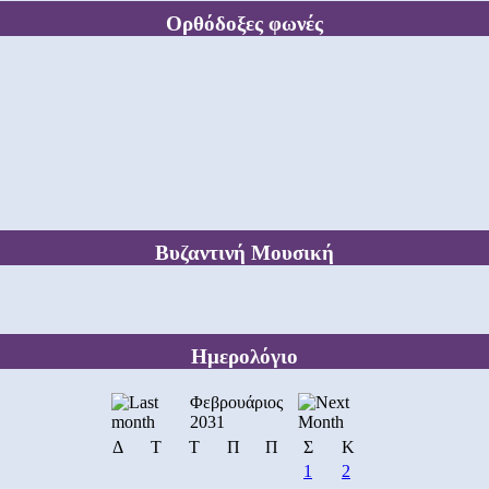
Ορθόδοξες φωνές
Βυζαντινή Μουσική
Ημερολόγιο
Φεβρουάριος
2031
Δ
Τ
Τ
Π
Π
Σ
Κ
1
2