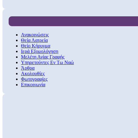
Ανακοινώσεις
Θεία Λατρεία
Θείο Κήρυγμα
Ιερά Εξομολόγηση
Μελέτη Αγίας Γραφής
Υπηρετούντες Εν Τω Ναώ
Άρθρα
Ακολουθίες
Φωτογραφίες
Επικοινωνία