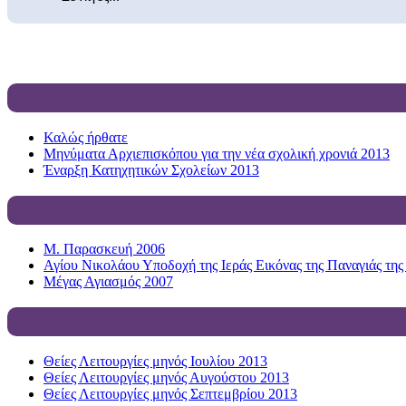
Καλώς ήρθατε
Μηνύματα Αρχιεπισκόπου για την νέα σχολική χρονιά 2013
Έναρξη Κατηχητικών Σχολείων 2013
Μ. Παρασκευή 2006
Αγίου Νικολάου Υποδοχή της Ιεράς Εικόνας της Παναγιάς της
Μέγας Αγιασμός 2007
Θείες Λειτουργίες μηνός Ιουλίου 2013
Θείες Λειτουργίες μηνός Αυγούστου 2013
Θείες Λειτουργίες μηνός Σεπτεμβρίου 2013