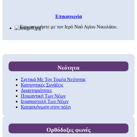
Επικοινωνία
Επικοινωνήστε με τον Ιερό Ναό Αγίου Νικολάου.
Νεότητα
Σχετικά Με Τον Τομέα Νεότητας
Κατηχητικές Συνάξεις
Δραστηριότητες
Ποιμαντική Των Νέων
Ιεραποστολή Των Νέων
Κατασκήνωση στην πόλη
Ορθόδοξες φωνές