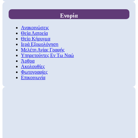
Ενορία
Ανακοινώσεις
Θεία Λατρεία
Θείο Κήρυγμα
Ιερά Εξομολόγηση
Μελέτη Αγίας Γραφής
Υπηρετούντες Εν Τω Ναώ
Άρθρα
Ακολουθίες
Φωτογραφίες
Επικοινωνία