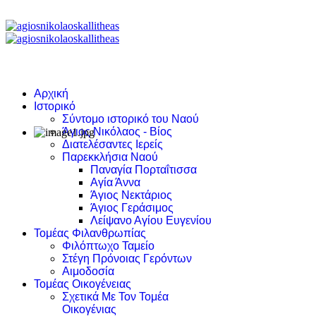
Αρχική
Ιστορικό
Σύντομο ιστορικό του Ναού
Άγιος Νικόλαος - Βίος
Διατελέσαντες Ιερείς
Παρεκκλήσια Ναού
Παναγία Πορταΐτισσα
Αγία Άννα
Άγιος Νεκτάριος
Άγιος Γεράσιμος
Λείψανο Αγίου Ευγενίου
Τομέας Φιλανθρωπίας
Φιλόπτωχο Ταμείο
Στέγη Πρόνοιας Γερόντων
Αιμοδοσία
Τομέας Οικογένειας
Σχετικά Με Τον Τομέα
Οικογένιας