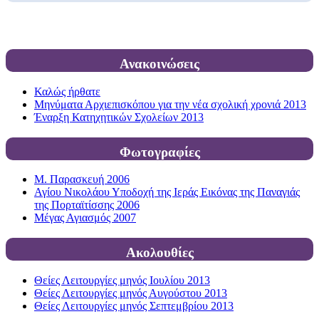
Ανακοινώσεις
Καλώς ήρθατε
Μηνύματα Αρχιεπισκόπου για την νέα σχολική χρονιά 2013
Έναρξη Κατηχητικών Σχολείων 2013
Φωτογραφίες
Μ. Παρασκευή 2006
Αγίου Νικολάου Υποδοχή της Ιεράς Εικόνας της Παναγιάς
της Πορταϊτίσσης 2006
Μέγας Αγιασμός 2007
Ακολουθίες
Θείες Λειτουργίες μηνός Ιουλίου 2013
Θείες Λειτουργίες μηνός Αυγούστου 2013
Θείες Λειτουργίες μηνός Σεπτεμβρίου 2013