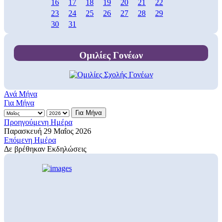
16
17
18
19
20
21
22
23
24
25
26
27
28
29
30
31
Ομιλίες Γονέων
Ανά Μήνα
Για Μήνα
Για Μήνα
Προηγούμενη Ημέρα
Παρασκευή 29 Μαΐος 2026
Επόμενη Ημέρα
Δε βρέθηκαν Εκδηλώσεις