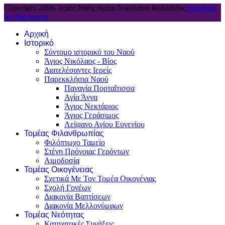
Copyright 2006-
Ιερός Ναός Αγίου Νικολάου Καλλιθέας
powered
by digi waves
Αρχική
Ιστορικό
Σύντομο ιστορικό του Ναού
Άγιος Νικόλαος - Βίος
Διατελέσαντες Ιερείς
Παρεκκλήσια Ναού
Παναγία Πορταΐτισσα
Αγία Άννα
Άγιος Νεκτάριος
Άγιος Γεράσιμος
Λείψανο Αγίου Ευγενίου
Τομέας Φιλανθρωπίας
Φιλόπτωχο Ταμείο
Στέγη Πρόνοιας Γερόντων
Αιμοδοσία
Τομέας Οικογένειας
Σχετικά Με Τον Τομέα Οικογένιας
Σχολή Γονέων
Διακονία Βαπτίσεων
Διακονία Μελλονύμφων
Τομέας Νεότητας
Κατηχητικές Συνάξεις