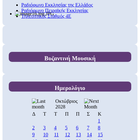
Ραδιόφωνο Εκκλησίας της Ελλάδος
Ραδιόφωνο Πειραϊκής Εκκλησίας
Τηλεοπτικός Σταθμός 4Ε
Βυζαντινή Μουσική
Ημερολόγιο
Οκτώβριος
2028
Δ
Τ
Τ
Π
Π
Σ
Κ
1
2
3
4
5
6
7
8
9
10
11
12
13
14
15