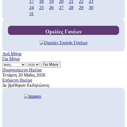
17
18
19
20
21
22
23
24
25
26
27
28
29
30
31
Ομιλίες Γονέων
Ανά Μήνα
Για Μήνα
Για Μήνα
Προηγούμενη Ημέρα
Τετάρτη 20 Μαΐος 2026
Επόμενη Ημέρα
Δε βρέθηκαν Εκδηλώσεις