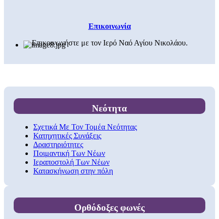
Επικοινωνία
Επικοινωνήστε με τον Ιερό Ναό Αγίου Νικολάου.
Νεότητα
Σχετικά Με Τον Τομέα Νεότητας
Κατηχητικές Συνάξεις
Δραστηριότητες
Ποιμαντική Των Νέων
Ιεραποστολή Των Νέων
Κατασκήνωση στην πόλη
Ορθόδοξες φωνές