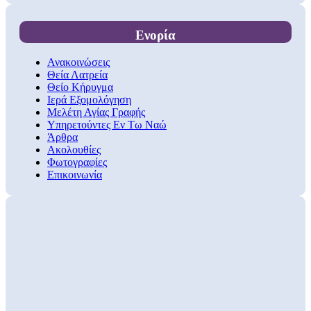
Ενορία
Ανακοινώσεις
Θεία Λατρεία
Θείο Κήρυγμα
Ιερά Εξομολόγηση
Μελέτη Αγίας Γραφής
Υπηρετούντες Εν Τω Ναώ
Άρθρα
Ακολουθίες
Φωτογραφίες
Επικοινωνία