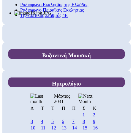
Ραδιόφωνο Εκκλησίας της Ελλάδος
Ραδιόφωνο Πειραϊκής Εκκλησίας
Τηλεοπτικός Σταθμός 4Ε
Βυζαντινή Μουσική
Ημερολόγιο
Μάρτιος
2031
Δ
Τ
Τ
Π
Π
Σ
Κ
1
2
3
4
5
6
7
8
9
10
11
12
13
14
15
16