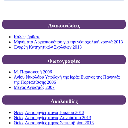
Ανακοινώσεις
Καλώς ήρθατε
Μηνύματα Αρχιεπισκόπου για την νέα σχολική χρονιά 2013
Έναρξη Κατηχητικών Σχολείων 2013
Φωτογραφίες
Μ. Παρασκευή 2006
Αγίου Νικολάου Υποδοχή της Ιεράς Εικόνας της Παναγιάς
της Πορταϊτίσσης 2006
Μέγας Αγιασμός 2007
Ακολουθίες
Θείες Λειτουργίες μηνός Ιουλίου 2013
Θείες Λειτουργίες μηνός Αυγούστου 2013
Θείες Λειτουργίες μηνός Σεπτεμβρίου 2013