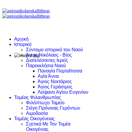
Αρχική
Ιστορικό
Σύντομο ιστορικό του Ναού
Άγιος Νικόλαος - Βίος
Διατελέσαντες Ιερείς
Παρεκκλήσια Ναού
Παναγία Πορταΐτισσα
Αγία Άννα
Άγιος Νεκτάριος
Άγιος Γεράσιμος
Λείψανο Αγίου Ευγενίου
Τομέας Φιλανθρωπίας
Φιλόπτωχο Ταμείο
Στέγη Πρόνοιας Γερόντων
Αιμοδοσία
Τομέας Οικογένειας
Σχετικά Με Τον Τομέα
Οικογένιας