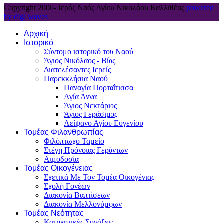
Copyright 2006-
Ιερός Ναός Αγίου Νικολάου Καλλιθέας
powered
by digi waves
Αρχική
Ιστορικό
Σύντομο ιστορικό του Ναού
Άγιος Νικόλαος - Βίος
Διατελέσαντες Ιερείς
Παρεκκλήσια Ναού
Παναγία Πορταΐτισσα
Αγία Άννα
Άγιος Νεκτάριος
Άγιος Γεράσιμος
Λείψανο Αγίου Ευγενίου
Τομέας Φιλανθρωπίας
Φιλόπτωχο Ταμείο
Στέγη Πρόνοιας Γερόντων
Αιμοδοσία
Τομέας Οικογένειας
Σχετικά Με Τον Τομέα Οικογένιας
Σχολή Γονέων
Διακονία Βαπτίσεων
Διακονία Μελλονύμφων
Τομέας Νεότητας
Κατηχητικές Συνάξεις