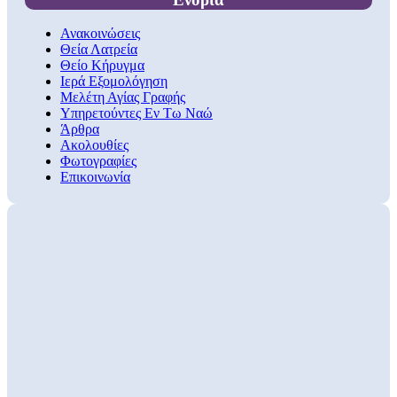
Ανακοινώσεις
Θεία Λατρεία
Θείο Κήρυγμα
Ιερά Εξομολόγηση
Μελέτη Αγίας Γραφής
Υπηρετούντες Εν Τω Ναώ
Άρθρα
Ακολουθίες
Φωτογραφίες
Επικοινωνία