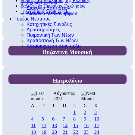
Ραδιόφωνο Εκκλησίας της Ελλάδος
Σχολή Γονέων
Ραδιόφωνο Πειραϊκής Εκκλησίας
Διακονία Βαπτίσεων
Τηλεοπτικός Σταθμός 4Ε
Διακονία Μελλονύμφων
Τομέας Νεότητας
Κατηχητικές Συνάξεις
Δραστηριότητες
Ποιμαντική Των Νέων
Ιεραποστολή Των Νέων
Κατασκήνωση στην πόλη
Βυζαντινή Μουσική
Ημερολόγιο
Αύγουστος
2031
Δ
Τ
Τ
Π
Π
Σ
Κ
1
2
3
4
5
6
7
8
9
10
11
12
13
14
15
16
17
18
19
20
21
22
23
24