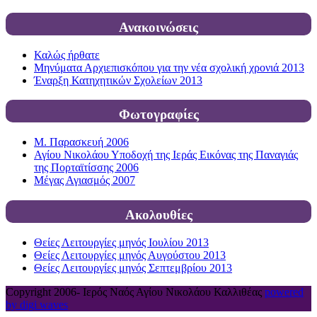
Ανακοινώσεις
Καλώς ήρθατε
Μηνύματα Αρχιεπισκόπου για την νέα σχολική χρονιά 2013
Έναρξη Κατηχητικών Σχολείων 2013
Φωτογραφίες
Μ. Παρασκευή 2006
Αγίου Νικολάου Υποδοχή της Ιεράς Εικόνας της Παναγιάς
της Πορταϊτίσσης 2006
Μέγας Αγιασμός 2007
Ακολουθίες
Θείες Λειτουργίες μηνός Ιουλίου 2013
Θείες Λειτουργίες μηνός Αυγούστου 2013
Θείες Λειτουργίες μηνός Σεπτεμβρίου 2013
Copyright 2006-
Ιερός Ναός Αγίου Νικολάου Καλλιθέας
powered
by digi waves